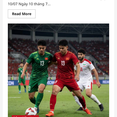
10/07 Ngày 10 tháng 7...
Read
Read More
more
about
World
Cup
2026:
Nhận
định
và
dự
đoán
trận
tứ
kết
ngày
10/07