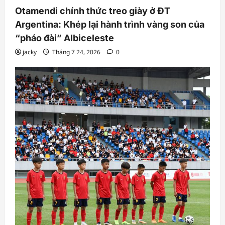
Otamendi chính thức treo giày ở ĐT
Argentina: Khép lại hành trình vàng son của
“pháo đài” Albiceleste
jacky
Tháng 7 24, 2026
0