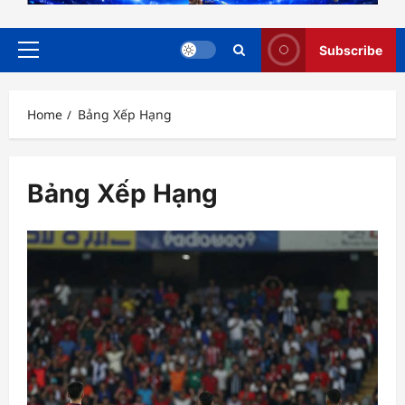
Subscribe
Primary
Menu
Home
Bảng Xếp Hạng
Bảng Xếp Hạng