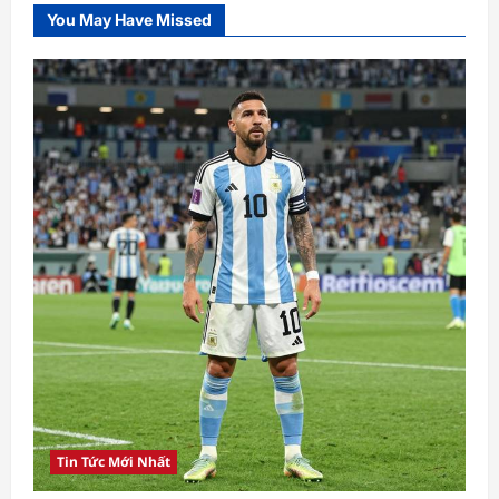
You May Have Missed
Tin Tức Mới Nhất