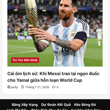
Tin Tức Mới Nhất
Cái ôm lịch sử: Khi Messi trao lại ngọn đuốc
cho Yamal giữa hỗn loạn World Cup
jacky
Tháng 7 21, 2026
0
Bảng Xếp Hạng
Dự Đoán Kết Quả
Kèo Bóng Đá