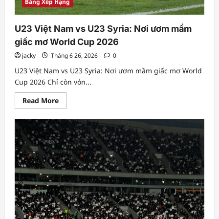
Bảng Xếp Hạng
U23 Việt Nam vs U23 Syria: Nơi ươm mầm
giấc mơ World Cup 2026
jacky
Tháng 6 26, 2026
0
U23 Việt Nam vs U23 Syria: Nơi ươm mầm giấc mơ World
Cup 2026 Chỉ còn vỏn...
Read
Read More
more
about
U23
Việt
Nam
vs
U23
Syria:
Nơi
ươm
mầm
giấc
mơ
World
Cup
2026