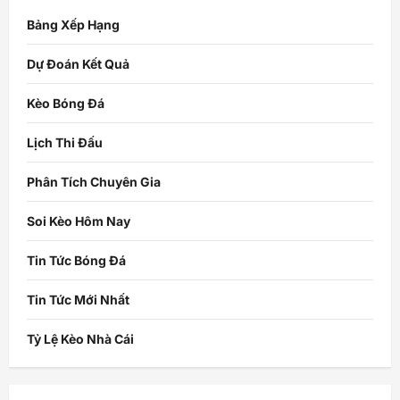
Bảng Xếp Hạng
Dự Đoán Kết Quả
Kèo Bóng Đá
Lịch Thi Đấu
Phân Tích Chuyên Gia
Soi Kèo Hôm Nay
Tin Tức Bóng Đá
Tin Tức Mới Nhất
Tỷ Lệ Kèo Nhà Cái